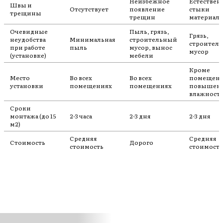
Неизбежное
Естестве
Швы и
Отсутствует
появление
стыки
трещины
трещин
материал
Очевидные
Пыль, грязь,
Грязь,
неудобства
Минимальная
строительный
строител
при работе
пыль
мусор, вынос
мусор
(установке)
мебели
Кроме
Место
Во всех
Во всех
помещени
установки
помещениях
помещениях
повышен
влажност
Сроки
монтажа (до 15
2-3 часа
2-3 дня
2-3 дня
м2)
Средняя
Средняя
Стоимость
Дорого
стоимость
стоимость