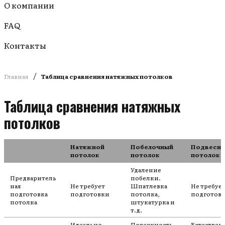
О компании
FAQ
Контакты
/
Главная
Таблица сравнения натяжных потолков
Таблица сравнения натяжных
потолков
Натяжной
Побелочный
Подвесн
потолок
потолок
потолок
Удаление
Предваритель
побелки.
ная
Не требует
Шпатлевка
Не требуе
подготовка
подготовки
потолка,
подготов
потолка
штукатурка и
т.д.
Идеально
Поверхность
Естестве