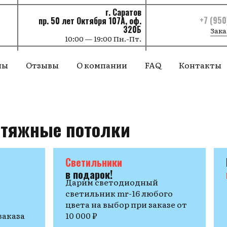
г. Саратов
+7 (950
пр. 50 лет Октября 107А, оф.
320Б
Зака
10:00 — 19:00 Пн.-Пт.
ны
Отзывы
О компании
FAQ
Контакты
атяжные потолки
Светильники
в подарок!
Дарим светодиодный
светильник mr-16 любого
цвета на выбор при заказе от
заказа
10 000 ₽