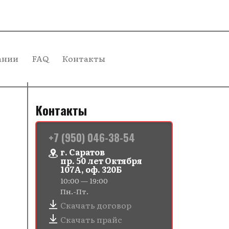
ании
FAQ
Контакты
Контакты
+7 (950) 046-38-54
г. Саратов
пр. 50 лет Октября
107А, оф. 320Б
10:00 — 19:00
Пн.-Пт.
Скачать договор
Скачать прайс