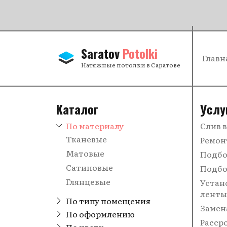
Saratov
Potolki
Главн
Натяжные потолки в Саратове
Каталог
Услу
По материалу
Слив 
Тканевые
Ремон
Матовые
Подбо
Сатиновые
Подбо
Глянцевые
Устан
ленты
По типу помещения
Замен
В комнату
По оформлению
Расср
С рисунком
По цвету