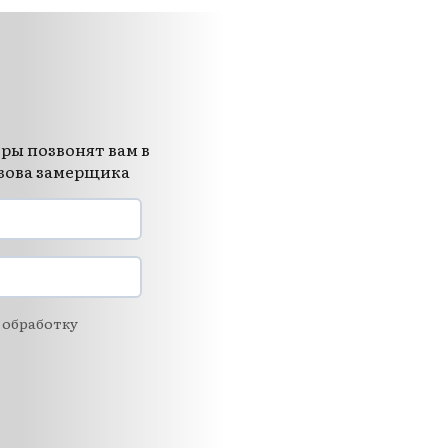
ры позвонят вам в
ызова замерщика
 обработку