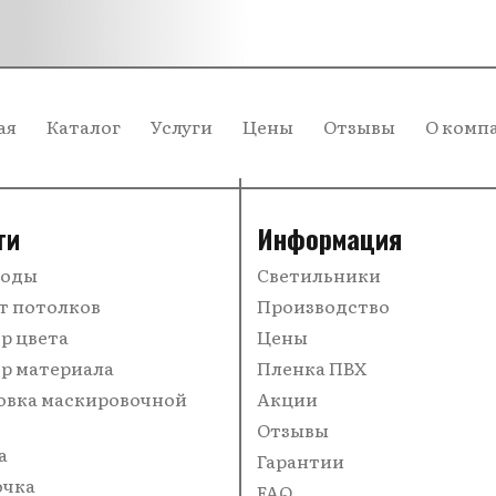
ая
Каталог
Услуги
Цены
Отзывы
О комп
ги
Информация
воды
Светильники
т потолков
Производство
р цвета
Цены
р материала
Пленка ПВХ
овка маскировочной
Акции
Отзывы
а
Гарантии
очка
FAQ