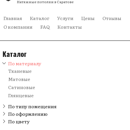
Натяжные потолки в Саратове
Главная
Каталог
Услуги
Цены
Отзывы
О компании
FAQ
Контакты
Каталог
По материалу
Тканевые
Матовые
Сатиновые
Глянцевые
По типу помещения
В комнату
По оформлению
С рисунком
По цвету
В прихожую
Розовые
Кривые линии
В зал