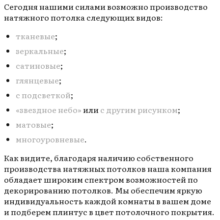
Сегодня нашими силами возможно производство
натяжного потолка следующих видов:
тканевые
;
зеркальные
;
сатиновые
;
глянцевые
;
с подсветкой
;
«звездное небо»
или
с другим рисунком
;
матовые
;
многоуровневые
.
Как видите, благодаря наличию собственного
производства натяжных потолков наша компания
обладает широким спектром возможностей по
декорированию потолков. Мы обеспечим яркую
индивидуальность каждой комнаты в вашем доме
и подберем плинтус в цвет потолочного покрытия.