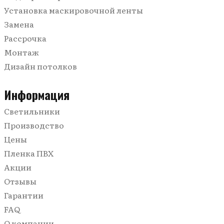
Голубые
Фактурные с тиснением и узором
В спальню
Установка маскировочной ленты
Белые
Звездное небо
Для коттеджа
Замена
С подсветкой
В детскую
Рассрочка
Бесшовные
Для офиса
Монтаж
Со световыми линиями
В ванную
Дизайн потолков
Зеркальные
В санузел (туалет)
Двухуровневые
В коридор
Информация
Многоуровневые
Светильники
С трековыми светильниками
Производство
Цены
Пленка ПВХ
Акции
Отзывы
Гарантии
FAQ
О компании